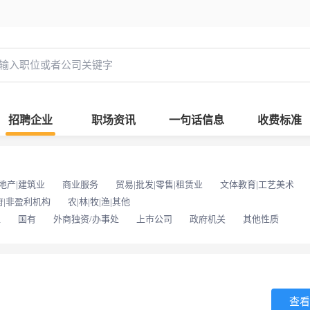
招聘企业
职场资讯
一句话信息
收费标准
地产|建筑业
商业服务
贸易|批发|零售|租赁业
文体教育|工艺美术
府|非盈利机构
农|林|牧|渔|其他
位
国有
外商独资/办事处
上市公司
政府机关
其他性质
查看