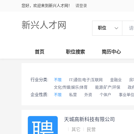
您好，欢迎来到新兴人才网！
请登录
新兴人才网
职位
首页
职位搜索
简历中心
行业分类:
不限
IT|通信|电子|互联网
金融业
房
文化|传媒|娱乐|体育
能源|矿产|环保
政
企业性质:
不限
私营
外资
个体户
事业单
天城高新科技有限公司
其它
民营