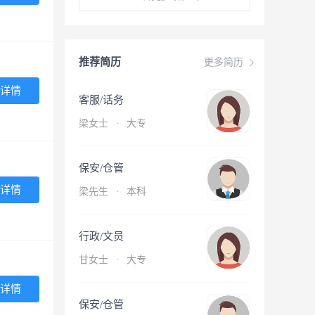
推荐简历
更多简历
详情
客服/话务
梁女士
·
大专
保安/仓管
详情
梁先生
·
本科
行政/文员
甘女士
·
大专
详情
保安/仓管