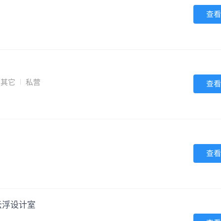
查看
其它
私营
查看
查看
云浮设计室